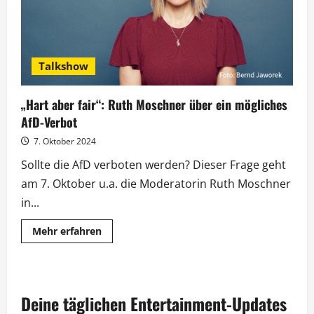
Talkshow
„Hart aber fair“: Ruth Moschner über ein mögliches
AfD-Verbot
7. Oktober 2024
Sollte die AfD verboten werden? Dieser Frage geht
am 7. Oktober u.a. die Moderatorin Ruth Moschner
in...
Mehr
Mehr erfahren
Informationen
über
„Hart
aber
fair“:
Ruth
Deine täglichen Entertainment-Updates
Moschner
über