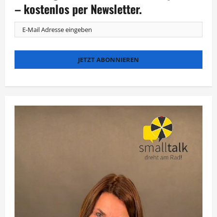
ein
– kostenlos per Newsletter.
mögliches
AfD-
Verbot