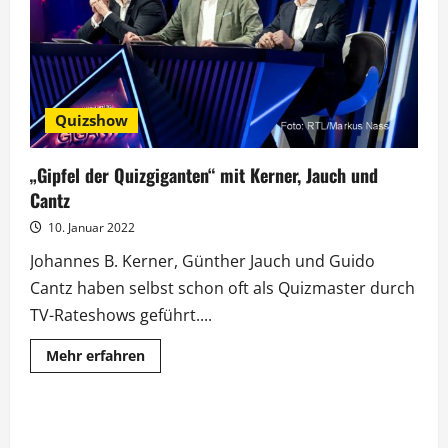
EM
ab
Quizshow
„Gipfel der Quizgiganten“ mit Kerner, Jauch und
Cantz
10. Januar 2022
Johannes B. Kerner, Günther Jauch und Guido
Cantz haben selbst schon oft als Quizmaster durch
TV-Rateshows geführt....
Mehr
Mehr erfahren
Informationen
über
„Gipfel
der
Quizgiganten“
mit