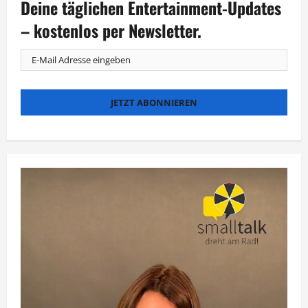
Deine täglichen Entertainment-Updates
Kerner,
Jauch
und
– kostenlos per Newsletter.
Cantz