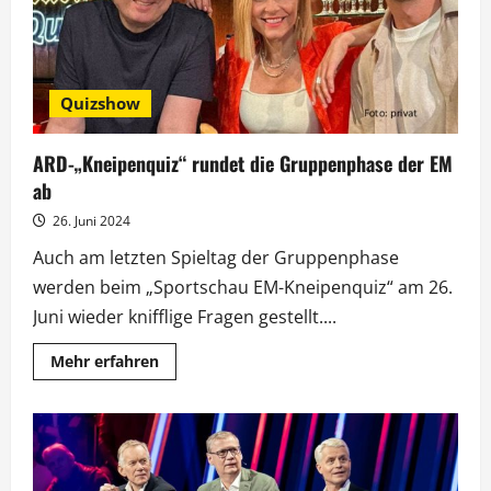
Quizshow
ARD-„Kneipenquiz“ rundet die Gruppenphase der EM
ab
26. Juni 2024
Auch am letzten Spieltag der Gruppenphase
werden beim „Sportschau EM-Kneipenquiz“ am 26.
Juni wieder knifflige Fragen gestellt....
Mehr
Mehr erfahren
Informationen
über
ARD-
„Kneipenquiz“
rundet
die
Gruppenphase
der