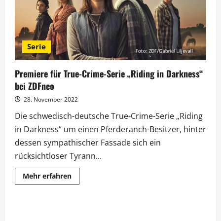
Serie
Premiere für True-Crime-Serie „Riding in Darkness“
bei ZDFneo
28. November 2022
Die schwedisch-deutsche True-Crime-Serie „Riding
in Darkness“ um einen Pferderanch-Besitzer, hinter
dessen sympathischer Fassade sich ein
rücksichtloser Tyrann...
Mehr
Mehr erfahren
Informationen
über
Premiere
für
True-
Crime-