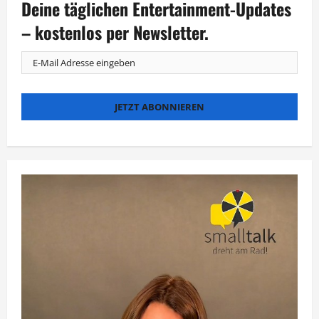
Deine täglichen Entertainment-Updates
Serie
„Riding
in
– kostenlos per Newsletter.
Darkness“
bei
ZDFneo