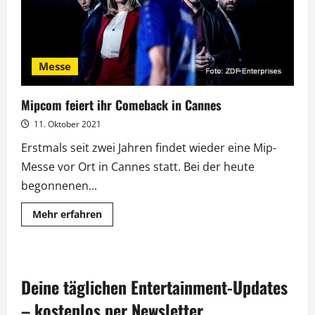
Messe
Mipcom feiert ihr Comeback in Cannes
11. Oktober 2021
Erstmals seit zwei Jahren findet wieder eine Mip-
Messe vor Ort in Cannes statt. Bei der heute
begonnenen...
Mehr
Mehr erfahren
Informationen
über
Mipcom
feiert
ihr
Comeback
Deine täglichen Entertainment-Updates
in
Cannes
– kostenlos per Newsletter.