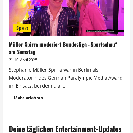
Sport
Müller-Spirra moderiert Bundesliga-„Sportschau“
am Samstag
10. April 2025
Stephanie Müller-Spirra war in Berlin als
Moderatorin des German Paralympic Media Award
im Einsatz, bei dem u.a....
Mehr
Mehr erfahren
Informationen
über
Müller-
Spirra
moderiert
Bundesliga-
Deine täglichen Entertainment-Updates
„Sportschau“
am