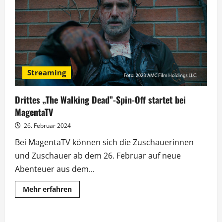
Mai
exklusiv
bei
MagentaTV
Streaming
Drittes „The Walking Dead”-Spin-Off startet bei
MagentaTV
26. Februar 2024
Bei MagentaTV können sich die Zuschauerinnen
und Zuschauer ab dem 26. Februar auf neue
Abenteuer aus dem...
Mehr
Mehr erfahren
Informationen
über
Drittes
„The