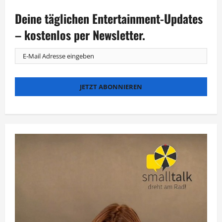
Walking
Dead”-
Deine täglichen Entertainment-Updates
Spin-
Off
startet
– kostenlos per Newsletter.
bei
MagentaTV