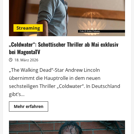
Streaming
„Coldwater“: Schottischer Thriller ab Mai exklusiv
bei MagentaTV
18. März 2026
„The Walking Dead“-Star Andrew Lincoln
übernimmt die Hauptrolle in dem neuen
sechsteiligen Thriller „Coldwater“. In Deutschland
gibt’s...
Mehr
Mehr erfahren
Informationen
über
„Coldwater“:
Schottischer
Thriller
ab