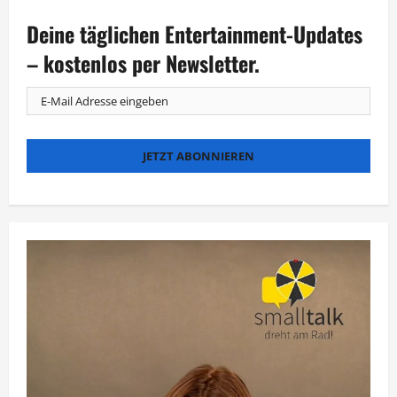
Zwei
Trophäen
Deine täglichen Entertainment-Updates
für
„Angemessen
Angry“
– kostenlos per Newsletter.