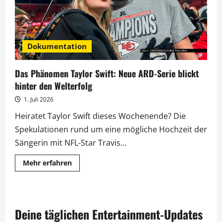
Dokumentation
Das Phänomen Taylor Swift: Neue ARD-Serie blickt
hinter den Welterfolg
1. Juli 2026
Heiratet Taylor Swift dieses Wochenende? Die
Spekulationen rund um eine mögliche Hochzeit der
Sängerin mit NFL-Star Travis...
Mehr
Mehr erfahren
Informationen
über
Das
Phänomen
Taylor
Swift:
Deine täglichen Entertainment-Updates
Neue
ARD-