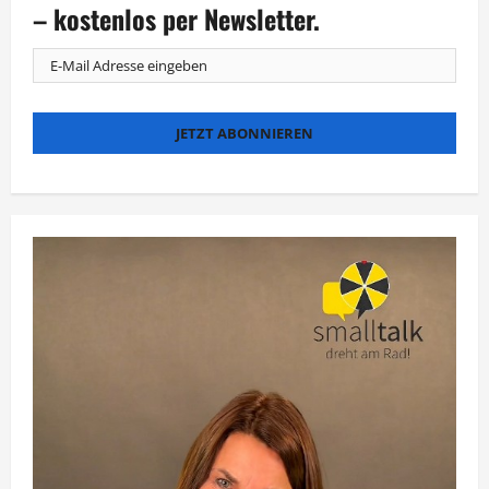
Serie
– kostenlos per Newsletter.
blickt
hinter
den
Welterfolg