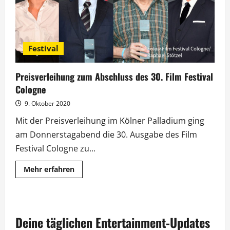
Festival
Preisverleihung zum Abschluss des 30. Film Festival
Cologne
9. Oktober 2020
Mit der Preisverleihung im Kölner Palladium ging
am Donnerstagabend die 30. Ausgabe des Film
Festival Cologne zu...
Mehr
Mehr erfahren
Informationen
über
Preisverleihung
zum
Abschluss
des
Deine täglichen Entertainment-Updates
30.
Film