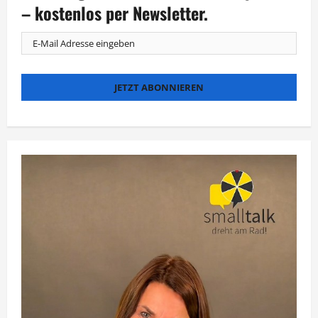
Festival
– kostenlos per Newsletter.
Cologne