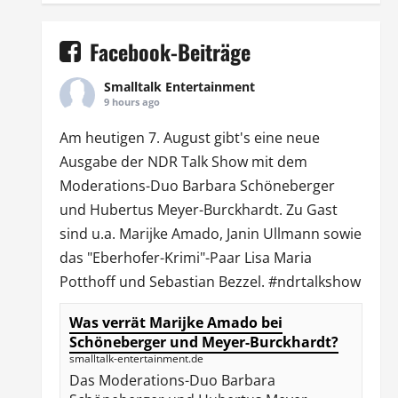
Facebook-Beiträge
Smalltalk Entertainment
9 hours ago
Am heutigen 7. August gibt's eine neue
Ausgabe der
NDR Talk Show
mit dem
Moderations-Duo
Barbara Schöneberger
und Hubertus Meyer-Burckhardt. Zu Gast
sind u.a.
Marijke Amado
,
Janin Ullmann
sowie
das "Eberhofer-Krimi"-Paar Lisa Maria
Potthoff und Sebastian Bezzel.
#ndrtalkshow
Was verrät Marijke Amado bei
Schöneberger und Meyer-Burckhardt?
smalltalk-entertainment.de
Das Moderations-Duo Barbara