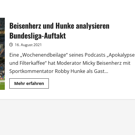
Beisenherz und Hunke analysieren
Bundesliga-Auftakt
16. August 2021
Eine „Wochenendbeilage“ seines Podcasts „Apokalypse
und Filterkaffee“ hat Moderator Micky Beisenherz mit
Sportkommentator Robby Hunke als Gast...
Mehr
Mehr erfahren
Informationen
über
Beisenherz
und
Hunke
analysieren
Bundesliga-
Auftakt