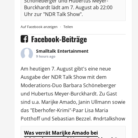
Schöneberger und Hubertus Meyer-
Burckhardt lädt am 7. August ab 22:00
Uhr zur "NDR Talk Show".
Auf Facebook anzeigen
·
Teilen
Facebook-Beiträge
Smalltalk Entertainment
9 hours ago
Am heutigen 7. August gibt's eine neue
Ausgabe der
NDR Talk Show
mit dem
Moderations-Duo
Barbara Schöneberger
und Hubertus Meyer-Burckhardt. Zu Gast
sind u.a.
Marijke Amado
,
Janin Ullmann
sowie
das "Eberhofer-Krimi"-Paar Lisa Maria
Potthoff und Sebastian Bezzel.
#ndrtalkshow
Was verrät Marijke Amado bei