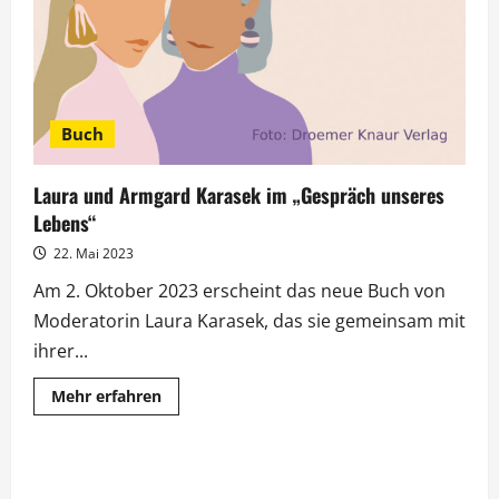
Premiere
ihres
Buches
Buch
Laura und Armgard Karasek im „Gespräch unseres
Lebens“
22. Mai 2023
Am 2. Oktober 2023 erscheint das neue Buch von
Moderatorin Laura Karasek, das sie gemeinsam mit
ihrer...
Mehr
Mehr erfahren
Informationen
über
Laura
und
Armgard
Karasek