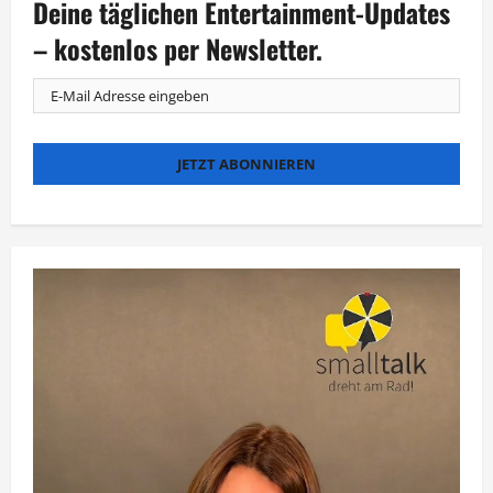
Deine täglichen Entertainment-Updates
im
„Gespräch
unseres
– kostenlos per Newsletter.
Lebens“