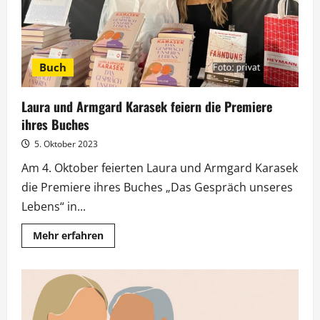
Buch
Laura und Armgard Karasek feiern die Premiere
ihres Buches
5. Oktober 2023
Am 4. Oktober feierten Laura und Armgard Karasek
die Premiere ihres Buches „Das Gespräch unseres
Lebens“ in...
Mehr
Mehr erfahren
Informationen
über
Laura
und
Armgard
Karasek
feiern
die