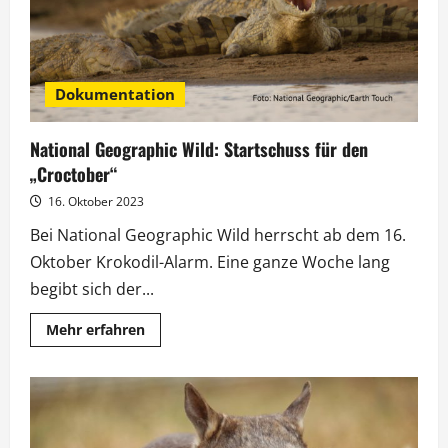
Dokumentation
National Geographic Wild: Startschuss für den
„Croctober“
16. Oktober 2023
Bei National Geographic Wild herrscht ab dem 16.
Oktober Krokodil-Alarm. Eine ganze Woche lang
begibt sich der...
Mehr
Mehr erfahren
Informationen
über
National
Geographic
Wild:
Startschuss
für
den