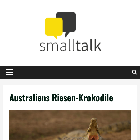
Zum
Inhalt
springen
Primäres
Menü
Australiens Riesen-Krokodile