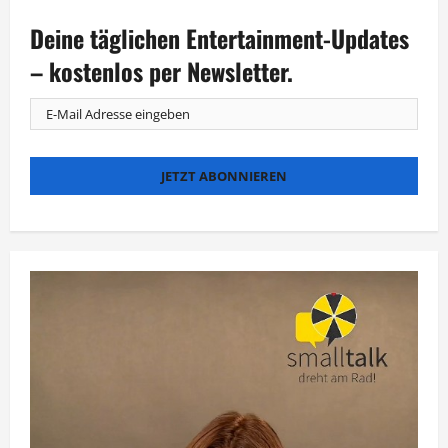
Wild
feiert
Deine täglichen Entertainment-Updates
mit
beim
„Australia
– kostenlos per Newsletter.
Day“