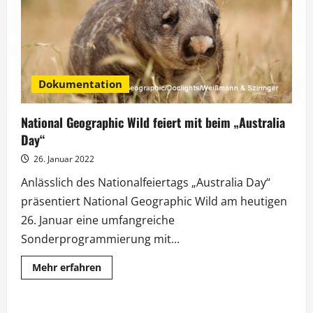
„Croctober“
Dokumentation
National Geographic Wild feiert mit beim „Australia
Day“
26. Januar 2022
Anlässlich des Nationalfeiertags „Australia Day“
präsentiert National Geographic Wild am heutigen
26. Januar eine umfangreiche
Sonderprogrammierung mit...
Mehr
Mehr erfahren
Informationen
über
National
Geographic