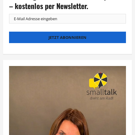
und
– kostenlos per Newsletter.
100.
Jubiläum