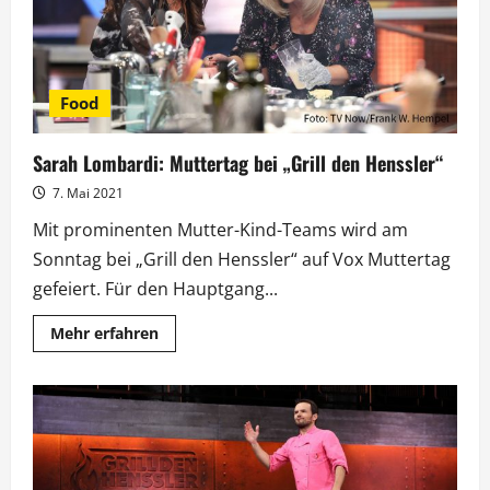
Food
Sarah Lombardi: Muttertag bei „Grill den Henssler“
7. Mai 2021
Mit prominenten Mutter-Kind-Teams wird am
Sonntag bei „Grill den Henssler“ auf Vox Muttertag
gefeiert. Für den Hauptgang...
Mehr
Mehr erfahren
Informationen
über
Sarah
Lombardi:
Muttertag
bei
„Grill
den
Henssler“