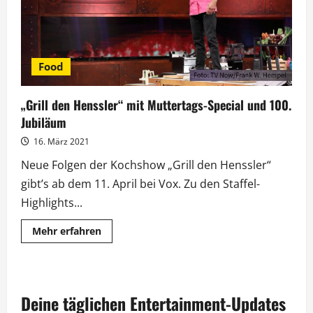
Food
„Grill den Henssler“ mit Muttertags-Special und 100.
Jubiläum
16. März 2021
Neue Folgen der Kochshow „Grill den Henssler“
gibt’s ab dem 11. April bei Vox. Zu den Staffel-
Highlights...
Mehr
Mehr erfahren
Informationen
über
„Grill
den
Henssler“
mit
Deine täglichen Entertainment-Updates
Muttertags-
Special