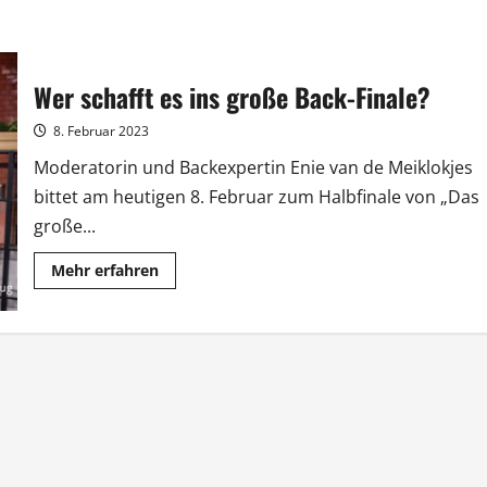
Wer schafft es ins große Back-Finale?
8. Februar 2023
Moderatorin und Backexpertin Enie van de Meiklokjes
bittet am heutigen 8. Februar zum Halbfinale von „Das
große...
Mehr
Mehr erfahren
Informationen
über
Wer
schafft
es
ins
große
Back-
Finale?