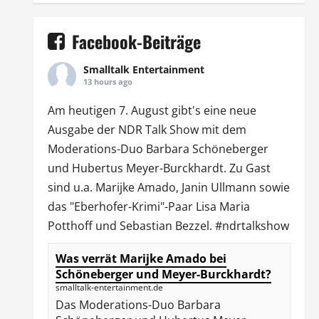
Facebook-Beiträge
Smalltalk Entertainment
13 hours ago
Am heutigen 7. August gibt's eine neue
Ausgabe der
NDR Talk Show
mit dem
Moderations-Duo
Barbara Schöneberger
und Hubertus Meyer-Burckhardt. Zu Gast
sind u.a.
Marijke Amado
,
Janin Ullmann
sowie
das "Eberhofer-Krimi"-Paar Lisa Maria
Potthoff und Sebastian Bezzel.
#ndrtalkshow
Was verrät Marijke Amado bei
Schöneberger und Meyer-Burckhardt?
smalltalk-entertainment.de
Das Moderations-Duo Barbara