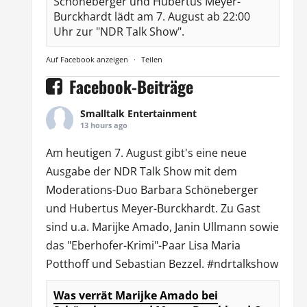
Schöneberger und Hubertus Meyer-
Burckhardt lädt am 7. August ab 22:00
Uhr zur "NDR Talk Show".
Auf Facebook anzeigen
·
Teilen
Facebook-Beiträge
Smalltalk Entertainment
13 hours ago
Am heutigen 7. August gibt's eine neue
Ausgabe der
NDR Talk Show
mit dem
Moderations-Duo
Barbara Schöneberger
und Hubertus Meyer-Burckhardt. Zu Gast
sind u.a.
Marijke Amado
,
Janin Ullmann
sowie
das "Eberhofer-Krimi"-Paar Lisa Maria
Potthoff und Sebastian Bezzel.
#ndrtalkshow
Was verrät Marijke Amado bei