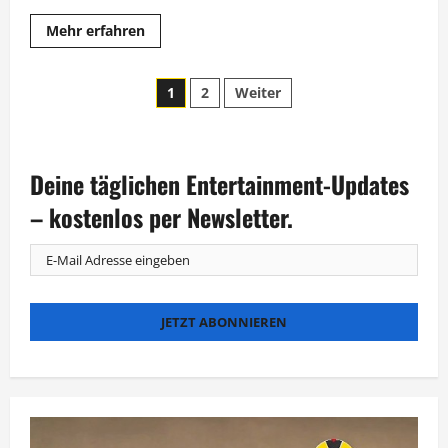
Mehr
Mehr erfahren
Informationen
über
„Bella
Seitennummerierung
Italia“
1
2
Weiter
bei
RTLzwei:
der
Neue
Staffel
mit
Beiträge
Ausflug
Deine täglichen Entertainment-Updates
in
die
– kostenlos per Newsletter.
USA