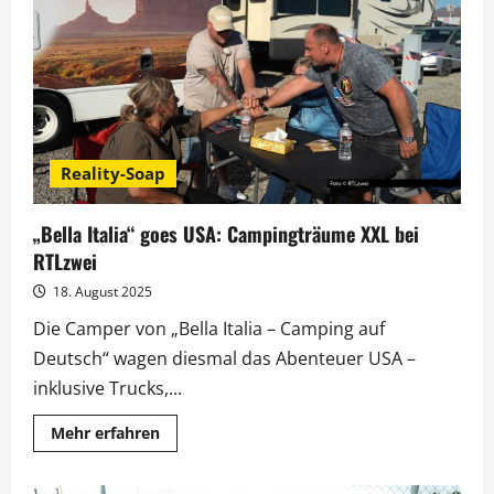
Elvis:
„Bella
Italia“
feiert
Staffelfinale
in
den
USA
Reality-Soap
„Bella Italia“ goes USA: Campingträume XXL bei
RTLzwei
18. August 2025
Die Camper von „Bella Italia – Camping auf
Deutsch“ wagen diesmal das Abenteuer USA –
inklusive Trucks,...
Mehr
Mehr erfahren
Informationen
über
„Bella
Italia“