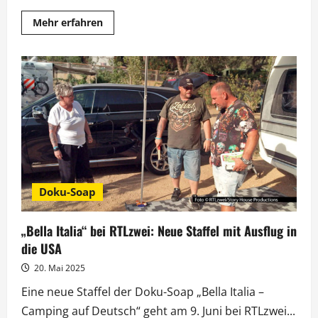
Mehr
Mehr erfahren
Informationen
über
„Bella
Italia“
bei
RTLzwei:
Pärchenurlaub
mit
Musikvideodreh
Doku-Soap
„Bella Italia“ bei RTLzwei: Neue Staffel mit Ausflug in
die USA
20. Mai 2025
Eine neue Staffel der Doku-Soap „Bella Italia –
Camping auf Deutsch“ geht am 9. Juni bei RTLzwei...