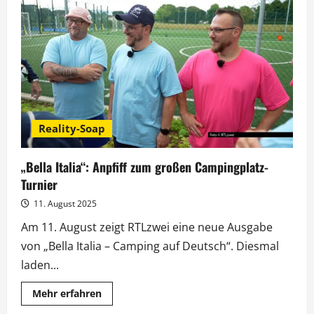
goes
USA:
Campingträume
XXL
bei
RTLzwei
Reality-Soap
„Bella Italia“: Anpfiff zum großen Campingplatz-
Turnier
11. August 2025
Am 11. August zeigt RTLzwei eine neue Ausgabe
von „Bella Italia – Camping auf Deutsch“. Diesmal
laden...
Mehr
Mehr erfahren
Informationen
über