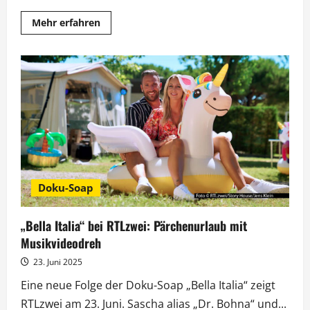
Mehr
Mehr erfahren
Informationen
über
„Bella
Italia“
bei
RTLzwei:
Emotionale
Geburtstagsüberraschung
für
Nicole
Doku-Soap
„Bella Italia“ bei RTLzwei: Pärchenurlaub mit
Musikvideodreh
23. Juni 2025
Eine neue Folge der Doku-Soap „Bella Italia“ zeigt
RTLzwei am 23. Juni. Sascha alias „Dr. Bohna“ und...