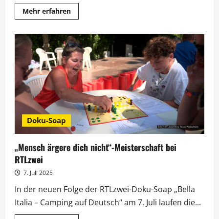
Mehr
Mehr erfahren
Informationen
über
„Bella
Italia
–
Camping
auf
Deutsch“:
Familie
Fingerhuth
feiert
Geburtstag
Doku-Soap
„Mensch ärgere dich nicht“-Meisterschaft bei
RTLzwei
7. Juli 2025
In der neuen Folge der RTLzwei-Doku-Soap „Bella
Italia – Camping auf Deutsch“ am 7. Juli laufen die...