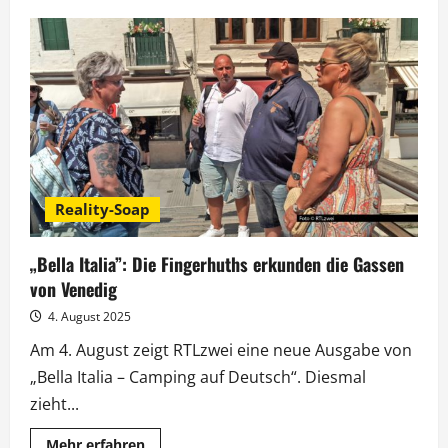
„Bella
Italia“:
Anpfiff
zum
großen
Campingplatz-
Turnier
Reality-Soap
„Bella Italia”: Die Fingerhuths erkunden die Gassen
von Venedig
4. August 2025
Am 4. August zeigt RTLzwei eine neue Ausgabe von
„Bella Italia – Camping auf Deutsch“. Diesmal
zieht...
Mehr
Mehr erfahren