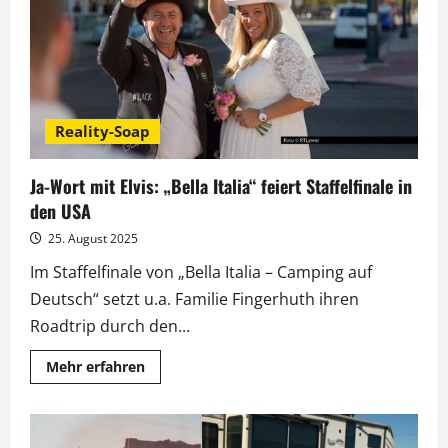
größten
Campingplatz
Europas
Reality-Soap
Ja-Wort mit Elvis: „Bella Italia“ feiert Staffelfinale in
den USA
25. August 2025
Im Staffelfinale von „Bella Italia – Camping auf
Deutsch“ setzt u.a. Familie Fingerhuth ihren
Roadtrip durch den...
Mehr
Mehr erfahren
Informationen
über
Ja-
Wort
mit