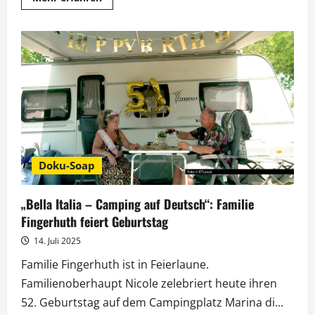
Informationen
über
„Bella
Italia”:
Die
Fingerhuths
erkunden
die
Gassen
von
Venedig
Doku-Soap
„Bella Italia – Camping auf Deutsch“: Familie
Fingerhuth feiert Geburtstag
14. Juli 2025
Familie Fingerhuth ist in Feierlaune.
Familienoberhaupt Nicole zelebriert heute ihren
52. Geburtstag auf dem Campingplatz Marina di...