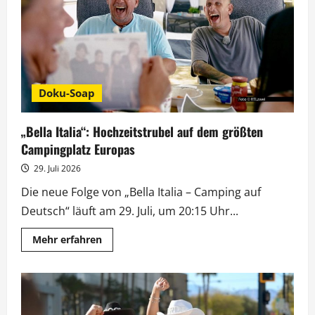
Doku-Soap
„Bella Italia“: Hochzeitstrubel auf dem größten
Campingplatz Europas
29. Juli 2026
Die neue Folge von „Bella Italia – Camping auf
Deutsch“ läuft am 29. Juli, um 20:15 Uhr...
Mehr
Mehr erfahren
Informationen
über
„Bella
Italia“:
Hochzeitstrubel
auf
dem