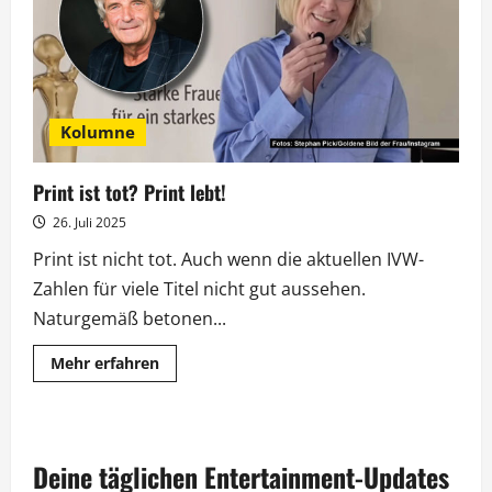
Hymne
zur
Volljährigkeit
Kolumne
Print ist tot? Print lebt!
26. Juli 2025
Print ist nicht tot. Auch wenn die aktuellen IVW-
Zahlen für viele Titel nicht gut aussehen.
Naturgemäß betonen...
Mehr
Mehr erfahren
Informationen
über
Print
ist
tot?
Print
Deine täglichen Entertainment-Updates
lebt!