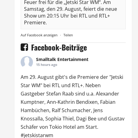
Feuer frei für die „Jetski Star WM“. Am
Samstag, den 29. August, feiert die neue
Show um 20:15 Uhr bei RTL und RTL+
Premiere.
Auf Facebook anzeigen
·
Teilen
Facebook-Beiträge
Smalltalk Entertainment
15 hours ago
Am 29. August gibt's die Premiere der "Jetski
Star WM" bei
RTL
und
RTL
+. Neben
Gastgeber Stefan Raab sind u.a.
Alexander
Kumptner
, Ann-Kathrin Bendixen,
Fabian
Hambüchen
, Ralf Schumacher,
Jens
Knossalla
,
Sophia Thiel
,
Dagi Bee
und Gustav
Schäfer von
Tokio Hotel
am Start.
#jetskistarwm