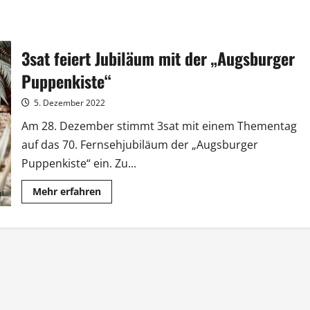
3sat feiert Jubiläum mit der „Augsburger
Puppenkiste“
5. Dezember 2022
Am 28. Dezember stimmt 3sat mit einem Thementag
auf das 70. Fernsehjubiläum der „Augsburger
Puppenkiste“ ein. Zu...
Mehr
Mehr erfahren
Informationen
über
3sat
feiert
Jubiläum
mit
der
„Augsburger
Puppenkiste“