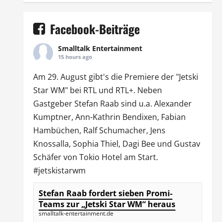
Facebook-Beiträge
Smalltalk Entertainment
15 hours ago
Am 29. August gibt's die Premiere der "Jetski
Star WM" bei
RTL
und
RTL
+. Neben
Gastgeber Stefan Raab sind u.a.
Alexander
Kumptner
, Ann-Kathrin Bendixen,
Fabian
Hambüchen
, Ralf Schumacher,
Jens
Knossalla
,
Sophia Thiel
,
Dagi Bee
und Gustav
Schäfer von
Tokio Hotel
am Start.
#jetskistarwm
Stefan Raab fordert sieben Promi-
Teams zur „Jetski Star WM“ heraus
smalltalk-entertainment.de