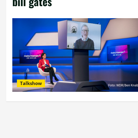
bill gates
Talkshow