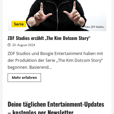
Serie
ZDF Studios erzählt „The Kim Dotcom Story“
20. August 2024
ZDF Studios und Boogie Entertainment haben mit
der Produktion der Serie „The Kim Dotcom Story“
begonnen. Basierend...
Mehr
Mehr erfahren
Informationen
über
ZDF
Studios
erzählt
„The
Deine täglichen Entertainment-Updates
Kim
Dotcom
Story“
– kostenlos per Newsletter.