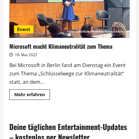
Event
Microsoft macht Klimaneutralität zum Thema
18. Mai 2022
Bei Microsoft in Berlin fand am Dienstag ein Event
zum Thema „Schlüsselwege zur Klimaneutralität“
statt, an dem...
Mehr
Mehr erfahren
Informationen
über
Microsoft
macht
Klimaneutralität
zum
Deine täglichen Entertainment-Updates
Thema
– kostenlos per Newsletter.