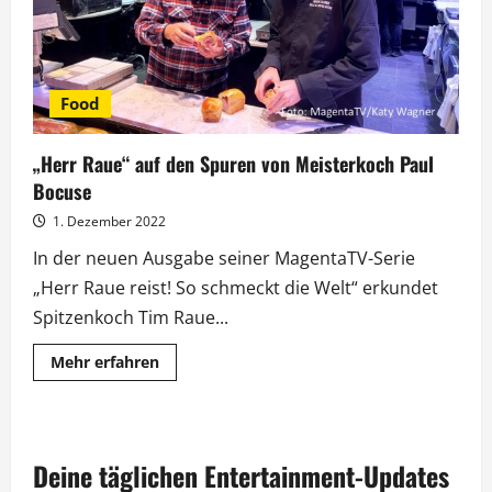
Food
„Herr Raue“ auf den Spuren von Meisterkoch Paul
Bocuse
1. Dezember 2022
In der neuen Ausgabe seiner MagentaTV-Serie
„Herr Raue reist! So schmeckt die Welt“ erkundet
Spitzenkoch Tim Raue...
Mehr
Mehr erfahren
Informationen
über
„Herr
Raue“
auf
den
Deine täglichen Entertainment-Updates
Spuren
von