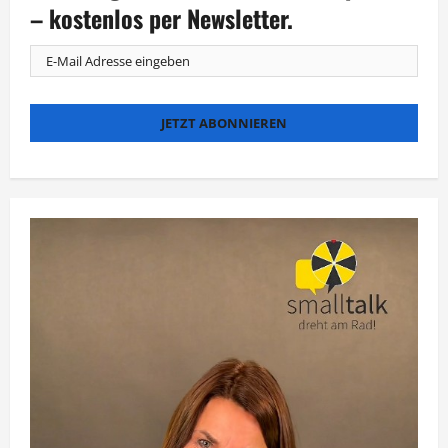
Meisterkoch
– kostenlos per Newsletter.
Paul
Bocuse