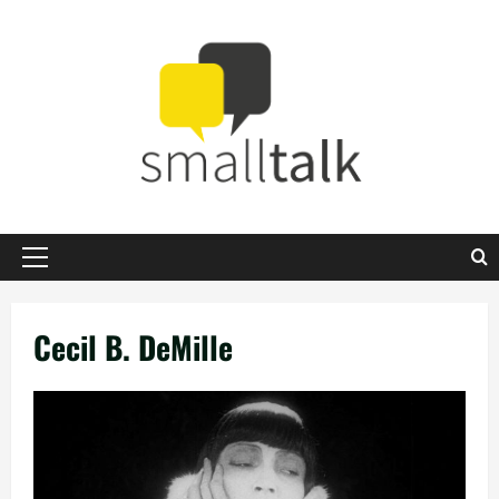
Zum
Inhalt
springen
Primäres
Menü
Cecil B. DeMille