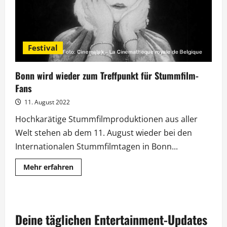
Festival
Bonn wird wieder zum Treffpunkt für Stummfilm-
Fans
11. August 2022
Hochkarätige Stummfilmproduktionen aus aller
Welt stehen ab dem 11. August wieder bei den
Internationalen Stummfilmtagen in Bonn...
Mehr
Mehr erfahren
Informationen
über
Bonn
wird
wieder
zum
Deine täglichen Entertainment-Updates
Treffpunkt
für