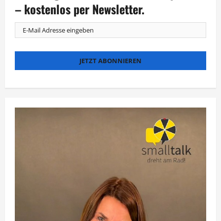
Stummfilm-
– kostenlos per Newsletter.
Fans