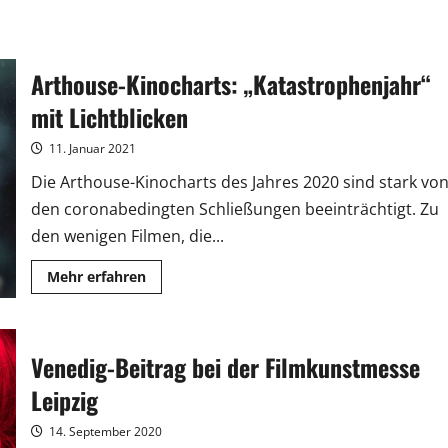
Arthouse-Kinocharts: „Katastrophenjahr“
mit Lichtblicken
11. Januar 2021
Die Arthouse-Kinocharts des Jahres 2020 sind stark vo
den coronabedingten Schließungen beeinträchtigt. Zu
den wenigen Filmen, die...
Mehr
Mehr erfahren
Informationen
über
Arthouse-
Kinocharts:
„Katastrophenjahr“
Venedig-Beitrag bei der Filmkunstmesse
mit
Lichtblicken
Leipzig
14. September 2020