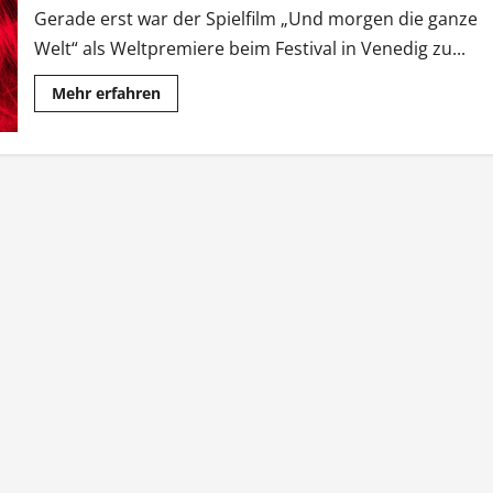
Gerade erst war der Spielfilm „Und morgen die ganze
Welt“ als Weltpremiere beim Festival in Venedig zu...
Mehr
Mehr erfahren
Informationen
über
Venedig-
Beitrag
bei
der
Filmkunstmesse
Leipzig