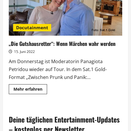
Docutainment
„Die Gutshausretter“: Wenn Märchen wahr werden
15. Juni 2022
Am Donnerstag ist Moderatorin Panagiota
Petridou wieder auf Tour. In dem Sat.1 Gold-
Format „Zwischen Prunk und Panik:...
Mehr
Mehr erfahren
Informationen
über
„Die
Gutshausretter“:
Wenn
Märchen
Deine täglichen Entertainment-Updates
wahr
werden
– kostenlos per Newsletter.