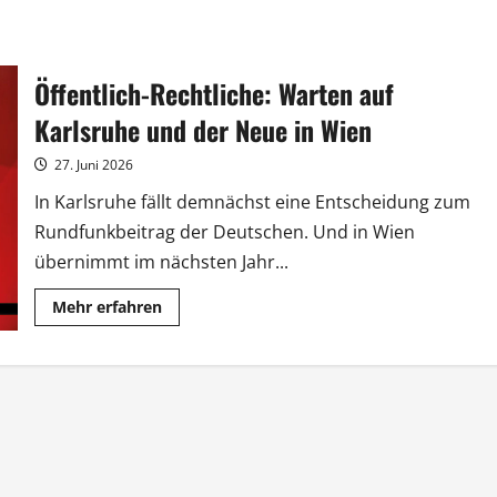
Öffentlich-Rechtliche: Warten auf
Karlsruhe und der Neue in Wien
27. Juni 2026
In Karlsruhe fällt demnächst eine Entscheidung zum
Rundfunkbeitrag der Deutschen. Und in Wien
übernimmt im nächsten Jahr...
Mehr
Mehr erfahren
Informationen
über
Öffentlich-
Rechtliche:
Warten
auf
Karlsruhe
und
der
Neue
in
Wien