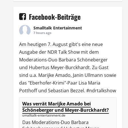
Facebook-Beiträge
Smalltalk Entertainment
7 hours ago
Am heutigen 7. August gibt's eine neue
Ausgabe der
NDR Talk Show
mit dem
Moderations-Duo
Barbara Schöneberger
und Hubertus Meyer-Burckhardt. Zu Gast
sind u.a.
Marijke Amado
,
Janin Ullmann
sowie
das "Eberhofer-Krimi"-Paar Lisa Maria
Potthoff und Sebastian Bezzel.
#ndrtalkshow
Was verrät Marijke Amado bei
Schöneberger und Meyer-Burckhardt?
smalltalk-entertainment.de
Das Moderations-Duo Barbara