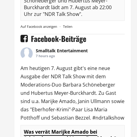
Schöneberger und Hubertus Meyer-
Burckhardt lädt am 7. August ab 22:00
Uhr zur "NDR Talk Show".
Auf Facebook anzeigen
·
Teilen
Facebook-Beiträge
Smalltalk Entertainment
7 hours ago
Am heutigen 7. August gibt's eine neue
Ausgabe der
NDR Talk Show
mit dem
Moderations-Duo
Barbara Schöneberger
und Hubertus Meyer-Burckhardt. Zu Gast
sind u.a.
Marijke Amado
,
Janin Ullmann
sowie
das "Eberhofer-Krimi"-Paar Lisa Maria
Potthoff und Sebastian Bezzel.
#ndrtalkshow
Was verrät Marijke Amado bei