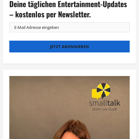
Deine täglichen Entertainment-Updates
32.
Film
Festival
– kostenlos per Newsletter.
Cologne