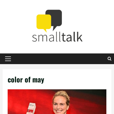
Zum
Inhalt
springen
Primäres
Menü
color of may