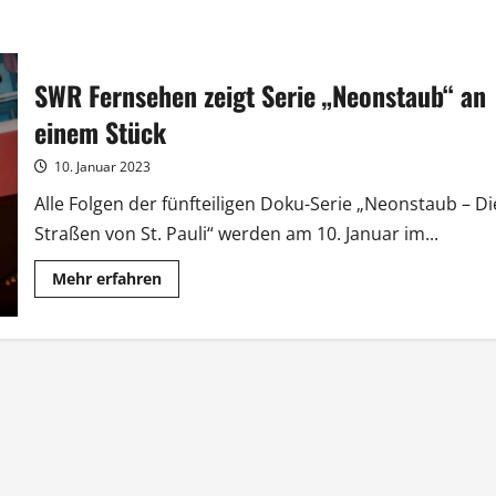
SWR Fernsehen zeigt Serie „Neonstaub“ an
einem Stück
10. Januar 2023
Alle Folgen der fünfteiligen Doku-Serie „Neonstaub – Di
Straßen von St. Pauli“ werden am 10. Januar im...
Mehr
Mehr erfahren
Informationen
über
SWR
Fernsehen
zeigt
Serie
„Neonstaub“
an
einem
Stück