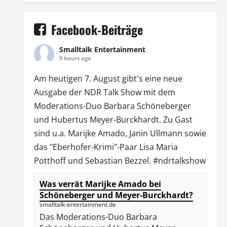
Facebook-Beiträge
Smalltalk Entertainment
9 hours ago
Am heutigen 7. August gibt's eine neue
Ausgabe der
NDR Talk Show
mit dem
Moderations-Duo
Barbara Schöneberger
und Hubertus Meyer-Burckhardt. Zu Gast
sind u.a.
Marijke Amado
,
Janin Ullmann
sowie
das "Eberhofer-Krimi"-Paar Lisa Maria
Potthoff und Sebastian Bezzel.
#ndrtalkshow
Was verrät Marijke Amado bei
Schöneberger und Meyer-Burckhardt?
smalltalk-entertainment.de
Das Moderations-Duo Barbara