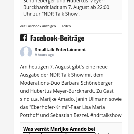
Schöneberger und Hubertus Meyer-
Burckhardt lädt am 7. August ab 22:00
Uhr zur "NDR Talk Show".
Auf Facebook anzeigen
·
Teilen
Facebook-Beiträge
Smalltalk Entertainment
9 hours ago
Am heutigen 7. August gibt's eine neue
Ausgabe der
NDR Talk Show
mit dem
Moderations-Duo
Barbara Schöneberger
und Hubertus Meyer-Burckhardt. Zu Gast
sind u.a.
Marijke Amado
,
Janin Ullmann
sowie
das "Eberhofer-Krimi"-Paar Lisa Maria
Potthoff und Sebastian Bezzel.
#ndrtalkshow
Was verrät Marijke Amado bei