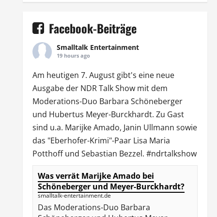
Facebook-Beiträge
Smalltalk Entertainment
19 hours ago
Am heutigen 7. August gibt's eine neue
Ausgabe der
NDR Talk Show
mit dem
Moderations-Duo
Barbara Schöneberger
und Hubertus Meyer-Burckhardt. Zu Gast
sind u.a.
Marijke Amado
,
Janin Ullmann
sowie
das "Eberhofer-Krimi"-Paar Lisa Maria
Potthoff und Sebastian Bezzel.
#ndrtalkshow
Was verrät Marijke Amado bei
Schöneberger und Meyer-Burckhardt?
smalltalk-entertainment.de
Das Moderations-Duo Barbara