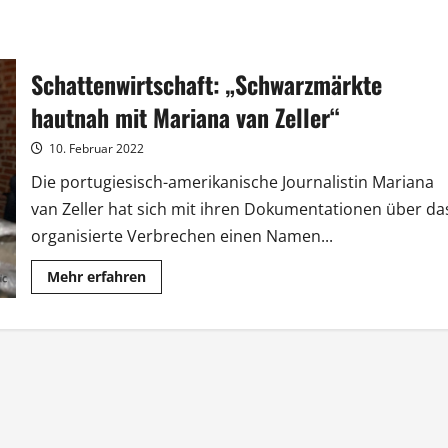
Schattenwirtschaft: „Schwarzmärkte
hautnah mit Mariana van Zeller“
10. Februar 2022
Die portugiesisch-amerikanische Journalistin Mariana
van Zeller hat sich mit ihren Dokumentationen über da
organisierte Verbrechen einen Namen...
Mehr
Mehr erfahren
Informationen
über
Schattenwirtschaft:
„Schwarzmärkte
hautnah
mit
Mariana
van
Zeller“