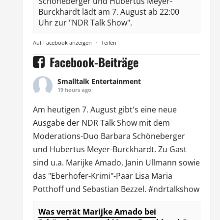
Schöneberger und Hubertus Meyer-
Burckhardt lädt am 7. August ab 22:00
Uhr zur "NDR Talk Show".
Auf Facebook anzeigen
·
Teilen
Facebook-Beiträge
Smalltalk Entertainment
19 hours ago
Am heutigen 7. August gibt's eine neue
Ausgabe der
NDR Talk Show
mit dem
Moderations-Duo
Barbara Schöneberger
und Hubertus Meyer-Burckhardt. Zu Gast
sind u.a.
Marijke Amado
,
Janin Ullmann
sowie
das "Eberhofer-Krimi"-Paar Lisa Maria
Potthoff und Sebastian Bezzel.
#ndrtalkshow
Was verrät Marijke Amado bei