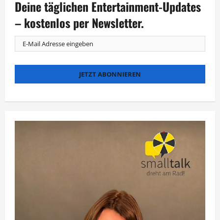
Deine täglichen Entertainment-Updates
bei
der
Stange
– kostenlos per Newsletter.
bleiben