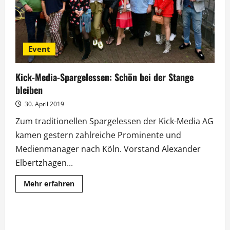
Event
Kick-Media-Spargelessen: Schön bei der Stange
bleiben
30. April 2019
Zum traditionellen Spargelessen der Kick-Media AG
kamen gestern zahlreiche Prominente und
Medienmanager nach Köln. Vorstand Alexander
Elbertzhagen...
Mehr
Mehr erfahren
Informationen
über
Kick-
Media-
Spargelessen:
Schön