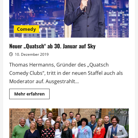
Comedy
Neuer „Quatsch“ ab 30. Januar auf Sky
10. Dezember 2019
Thomas Hermanns, Gründer des „Quatsch
Comedy Clubs“, tritt in der neuen Staffel auch als
Moderator auf. Ausgestrahlt...
Mehr
Mehr erfahren
Informationen
über
Neuer
„Quatsch“
ab
30.
Januar
auf
Sky