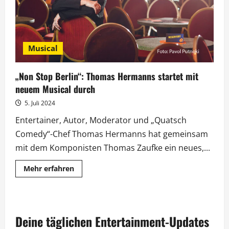
Musical
„Non Stop Berlin“: Thomas Hermanns startet mit
neuem Musical durch
5. Juli 2024
Entertainer, Autor, Moderator und „Quatsch
Comedy“-Chef Thomas Hermanns hat gemeinsam
mit dem Komponisten Thomas Zaufke ein neues,...
Mehr
Mehr erfahren
Informationen
über
„Non
Stop
Berlin“:
Thomas
Deine täglichen Entertainment-Updates
Hermanns
startet