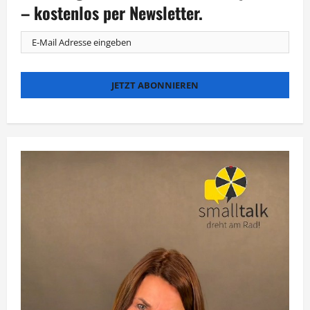
mit
– kostenlos per Newsletter.
neuem
Musical
durch