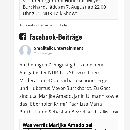
Schöneberger und Hubertus Meyer-
Burckhardt lädt am 7. August ab 22:00
Uhr zur "NDR Talk Show".
Auf Facebook anzeigen
·
Teilen
Facebook-Beiträge
Smalltalk Entertainment
7 hours ago
Am heutigen 7. August gibt's eine neue
Ausgabe der
NDR Talk Show
mit dem
Moderations-Duo
Barbara Schöneberger
und Hubertus Meyer-Burckhardt. Zu Gast
sind u.a.
Marijke Amado
,
Janin Ullmann
sowie
das "Eberhofer-Krimi"-Paar Lisa Maria
Potthoff und Sebastian Bezzel.
#ndrtalkshow
Was verrät Marijke Amado bei