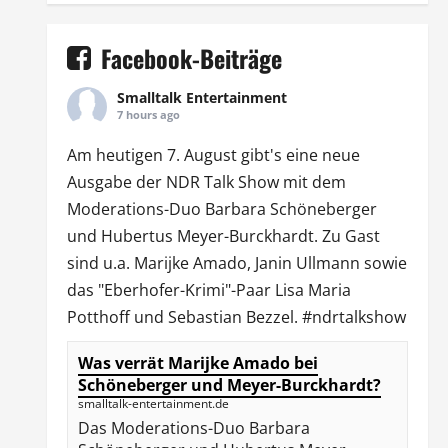
Facebook-Beiträge
Smalltalk Entertainment
7 hours ago
Am heutigen 7. August gibt's eine neue
Ausgabe der
NDR Talk Show
mit dem
Moderations-Duo
Barbara Schöneberger
und Hubertus Meyer-Burckhardt. Zu Gast
sind u.a.
Marijke Amado
,
Janin Ullmann
sowie
das "Eberhofer-Krimi"-Paar Lisa Maria
Potthoff und Sebastian Bezzel.
#ndrtalkshow
Was verrät Marijke Amado bei
Schöneberger und Meyer-Burckhardt?
smalltalk-entertainment.de
Das Moderations-Duo Barbara