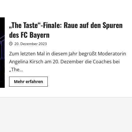
„The Taste“-Finale: Raue auf den Spuren
des FC Bayern
20. Dezember 2023
Zum letzten Mal in diesem Jahr begrüßt Moderatorin
Angelina Kirsch am 20. Dezember die Coaches bei
„The...
Mehr
Mehr erfahren
Informationen
über
„The
Taste“-
Finale:
Raue
auf
den
Spuren
des
FC
Bayern