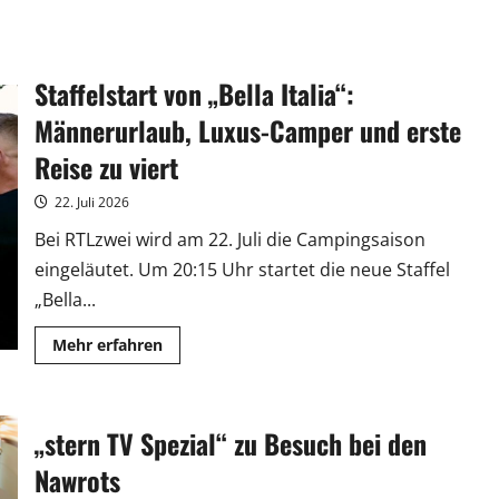
Staffelstart von „Bella Italia“:
Männerurlaub, Luxus-Camper und erste
Reise zu viert
22. Juli 2026
Bei RTLzwei wird am 22. Juli die Campingsaison
eingeläutet. Um 20:15 Uhr startet die neue Staffel
„Bella...
Mehr
Mehr erfahren
Informationen
über
Staffelstart
von
„Bella
„stern TV Spezial“ zu Besuch bei den
Italia“:
Männerurlaub,
Luxus-
Nawrots
Camper