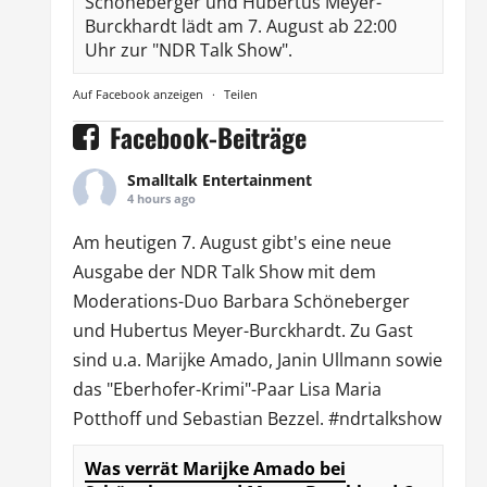
Schöneberger und Hubertus Meyer-
Burckhardt lädt am 7. August ab 22:00
Uhr zur "NDR Talk Show".
Auf Facebook anzeigen
·
Teilen
Facebook-Beiträge
Smalltalk Entertainment
4 hours ago
Am heutigen 7. August gibt's eine neue
Ausgabe der
NDR Talk Show
mit dem
Moderations-Duo
Barbara Schöneberger
und Hubertus Meyer-Burckhardt. Zu Gast
sind u.a.
Marijke Amado
,
Janin Ullmann
sowie
das "Eberhofer-Krimi"-Paar Lisa Maria
Potthoff und Sebastian Bezzel.
#ndrtalkshow
Was verrät Marijke Amado bei