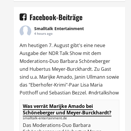
Facebook-Beiträge
Smalltalk Entertainment
4 hours ago
Am heutigen 7. August gibt's eine neue
Ausgabe der
NDR Talk Show
mit dem
Moderations-Duo
Barbara Schöneberger
und Hubertus Meyer-Burckhardt. Zu Gast
sind u.a.
Marijke Amado
,
Janin Ullmann
sowie
das "Eberhofer-Krimi"-Paar Lisa Maria
Potthoff und Sebastian Bezzel.
#ndrtalkshow
Was verrät Marijke Amado bei
Schöneberger und Meyer-Burckhardt?
smalltalk-entertainment.de
Das Moderations-Duo Barbara