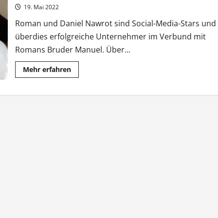
und
erste
19. Mai 2022
Reise
zu
Roman und Daniel Nawrot sind Social-Media-Stars und
viert
überdies erfolgreiche Unternehmer im Verbund mit
Romans Bruder Manuel. Über...
Mehr
Mehr erfahren
Informationen
über
„stern
TV
Spezial“
zu
Besuch
bei
den
Nawrots