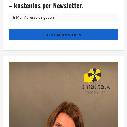
die
– kostenlos per Newsletter.
wilde
Hilde