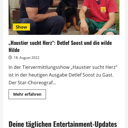
Show
„Haustier sucht Herz“: Detlef Soost und die wilde
Hilde
18. August 2022
In der Tiervermittlungsshow „Haustier sucht Herz“
ist in der heutigen Ausgabe Detlef Soost zu Gast.
Der Star-Choreograf...
Mehr
Mehr erfahren
Informationen
über
„Haustier
sucht
Herz“:
Detlef
Deine täglichen Entertainment-Updates
Soost
und