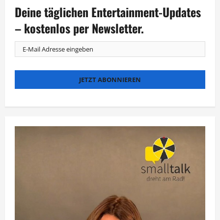
Geographic
Deine täglichen Entertainment-Updates
WILD
feiert
den
– kostenlos per Newsletter.
Tag
der
Krokodile