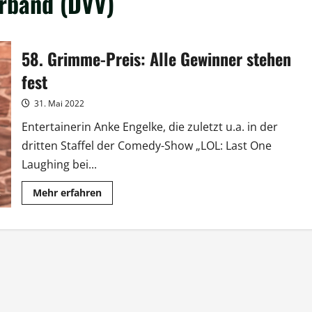
rband (DVV)
58. Grimme-Preis: Alle Gewinner stehen
fest
31. Mai 2022
Entertainerin Anke Engelke, die zuletzt u.a. in der
dritten Staffel der Comedy-Show „LOL: Last One
Laughing bei...
Mehr
Mehr erfahren
Informationen
über
58.
Grimme-
Preis:
Alle
Gewinner
stehen
fest