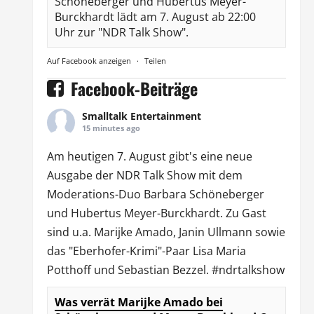
Schöneberger und Hubertus Meyer-
Burckhardt lädt am 7. August ab 22:00
Uhr zur "NDR Talk Show".
Auf Facebook anzeigen
·
Teilen
Facebook-Beiträge
Smalltalk Entertainment
15 minutes ago
Am heutigen 7. August gibt's eine neue
Ausgabe der
NDR Talk Show
mit dem
Moderations-Duo
Barbara Schöneberger
und Hubertus Meyer-Burckhardt. Zu Gast
sind u.a.
Marijke Amado
,
Janin Ullmann
sowie
das "Eberhofer-Krimi"-Paar Lisa Maria
Potthoff und Sebastian Bezzel.
#ndrtalkshow
Was verrät Marijke Amado bei