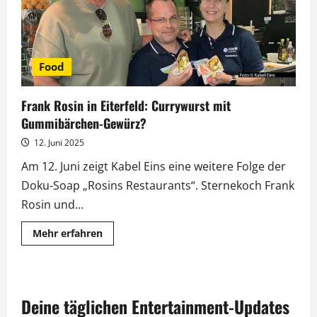
Food
Frank Rosin in Eiterfeld: Currywurst mit
Gummibärchen-Gewürz?
12. Juni 2025
Am 12. Juni zeigt Kabel Eins eine weitere Folge der
Doku-Soap „Rosins Restaurants“. Sternekoch Frank
Rosin und...
Mehr
Mehr erfahren
Informationen
über
Frank
Rosin
in
Eiterfeld:
Deine täglichen Entertainment-Updates
Currywurst
mit