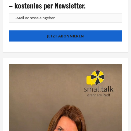
Gummibärchen-
– kostenlos per Newsletter.
Gewürz?