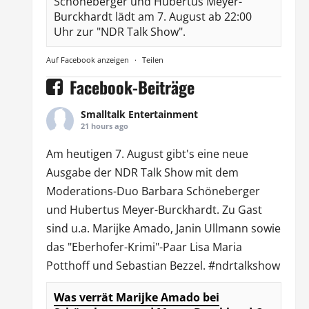
Schöneberger und Hubertus Meyer-
Burckhardt lädt am 7. August ab 22:00
Uhr zur "NDR Talk Show".
Auf Facebook anzeigen
·
Teilen
Facebook-Beiträge
Smalltalk Entertainment
21 hours ago
Am heutigen 7. August gibt's eine neue
Ausgabe der
NDR Talk Show
mit dem
Moderations-Duo
Barbara Schöneberger
und Hubertus Meyer-Burckhardt. Zu Gast
sind u.a.
Marijke Amado
,
Janin Ullmann
sowie
das "Eberhofer-Krimi"-Paar Lisa Maria
Potthoff und Sebastian Bezzel.
#ndrtalkshow
Was verrät Marijke Amado bei