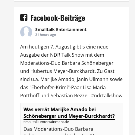
Facebook-Beiträge
Smalltalk Entertainment
21 hours ago
Am heutigen 7. August gibt's eine neue
Ausgabe der
NDR Talk Show
mit dem
Moderations-Duo
Barbara Schöneberger
und Hubertus Meyer-Burckhardt. Zu Gast
sind u.a.
Marijke Amado
,
Janin Ullmann
sowie
das "Eberhofer-Krimi"-Paar Lisa Maria
Potthoff und Sebastian Bezzel.
#ndrtalkshow
Was verrät Marijke Amado bei
Schöneberger und Meyer-Burckhardt?
smalltalk-entertainment.de
Das Moderations-Duo Barbara