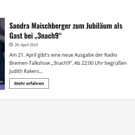
Sandra Maischberger zum Jubiläum als
Gast bei „3nach9“
20. April 2023
Am 21. April gibt’s eine neue Ausgabe der Radio
Bremen-Talkshow „3nach9“. Ab 22:00 Uhr begrüßen
Judith Rakers...
Mehr
Mehr erfahren
Informationen
über
Sandra
Maischberger
zum
Jubiläum
als
Gast
bei
„3nach9“