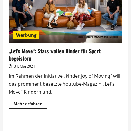
Die
Gäste
der
„NDR
Talk
Show“
Werbung
„Let’s Move“: Stars wollen Kinder für Sport
begeistern
31. Mai 2021
Im Rahmen der Initiative „kinder Joy of Moving“ will
das prominent besetzte Youtube-Magazin „Let’s
Move“ Kindern und...
Mehr
Mehr erfahren
Informationen
über
„Let’s
Move“:
Stars
wollen