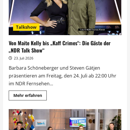
Talkshow
Von Maite Kelly bis „Kaff Crimes“: Die Gäste der
„NDR Talk Show“
23. Juli 2026
Barbara Schöneberger und Steven Gätjen
präsentieren am Freitag, den 24. Juli ab 22:00 Uhr
im NDR Fernsehen...
Mehr
Mehr erfahren
Informationen
über
Von
Maite
Kelly
bis
„Kaff
Crimes“: