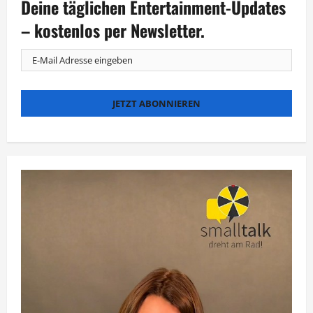
Deine täglichen Entertainment-Updates
Kinder
für
Sport
– kostenlos per Newsletter.
begeistern