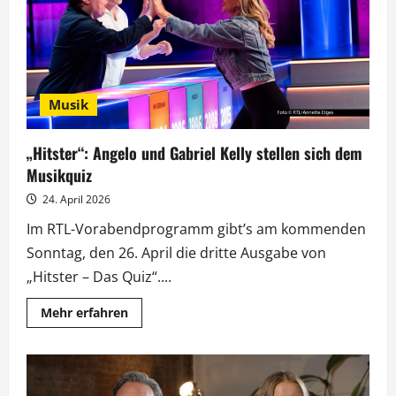
Promis
ziehen
ins
Schloss
der
Lügen
Musik
„Hitster“: Angelo und Gabriel Kelly stellen sich dem
Musikquiz
24. April 2026
Im RTL-Vorabendprogramm gibt’s am kommenden
Sonntag, den 26. April die dritte Ausgabe von
„Hitster – Das Quiz“....
Mehr
Mehr erfahren
Informationen
über
„Hitster“:
Angelo
und
Gabriel