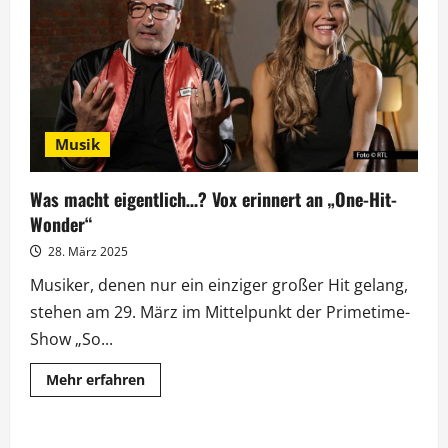
Kelly
stellen
sich
dem
Musikquiz
Musik
Was macht eigentlich…? Vox erinnert an „One-Hit-
Wonder“
28. März 2025
Musiker, denen nur ein einziger großer Hit gelang,
stehen am 29. März im Mittelpunkt der Primetime-
Show „So...
Mehr
Mehr erfahren
Informationen
über
Was
macht