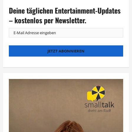
eigentlich…?
Vox
Deine täglichen Entertainment-Updates
erinnert
an
„One-
– kostenlos per Newsletter.
Hit-
Wonder“