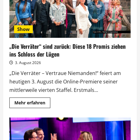
Show
„Die Verräter“ sind zurück: Diese 18 Promis ziehen
ins Schloss der Lügen
3. August 2026
„Die Verräter – Vertraue Niemanden!“ feiert am
heutigen 3. August die Online-Premiere seiner
mittlerweile vierten Staffel. Erstmals...
Mehr
Mehr erfahren
Informationen
über
„Die
Verräter“
sind
zurück:
Diese
18