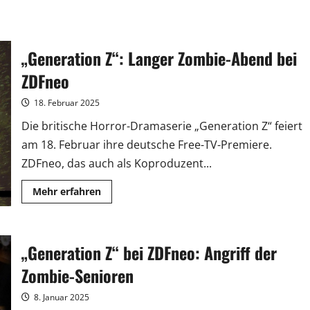
„Generation Z“: Langer Zombie-Abend bei
ZDFneo
18. Februar 2025
Die britische Horror-Dramaserie „Generation Z“ feiert
am 18. Februar ihre deutsche Free-TV-Premiere.
ZDFneo, das auch als Koproduzent...
Mehr
Mehr erfahren
Informationen
über
„Generation
Z“:
Langer
„Generation Z“ bei ZDFneo: Angriff der
Zombie-
Abend
bei
Zombie-Senioren
ZDFneo
8. Januar 2025