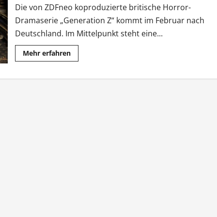
Die von ZDFneo koproduzierte britische Horror-
Dramaserie „Generation Z“ kommt im Februar nach
Deutschland. Im Mittelpunkt steht eine...
Mehr
Mehr erfahren
Informationen
über
„Generation
Z“
bei
ZDFneo:
Angriff
der
Zombie-
Senioren