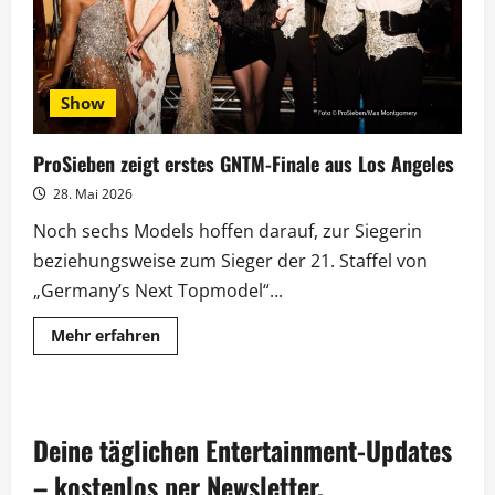
Show
ProSieben zeigt erstes GNTM-Finale aus Los Angeles
28. Mai 2026
Noch sechs Models hoffen darauf, zur Siegerin
beziehungsweise zum Sieger der 21. Staffel von
„Germany’s Next Topmodel“...
Mehr
Mehr erfahren
Informationen
über
ProSieben
zeigt
erstes
GNTM-
Deine täglichen Entertainment-Updates
Finale
aus
Los
– kostenlos per Newsletter.
Angeles