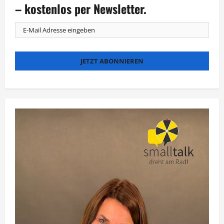
geht’s
– kostenlos per Newsletter.
um
den
Goldenen
Cupcake