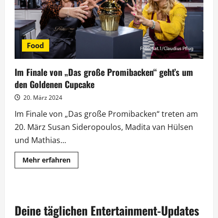
Food
Im Finale von „Das große Promibacken“ geht’s um
den Goldenen Cupcake
20. März 2024
Im Finale von „Das große Promibacken“ treten am
20. März Susan Sideropoulos, Madita van Hülsen
und Mathias...
Mehr
Mehr erfahren
Informationen
über
Im
Finale
von
„Das
Deine täglichen Entertainment-Updates
große
Promibacken“