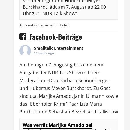
Schöneberger und Hubertus Meyer-
Burckhardt lädt am 7. August ab 22:00
Uhr zur "NDR Talk Show".
Auf Facebook anzeigen
·
Teilen
Facebook-Beiträge
Smalltalk Entertainment
18 hours ago
Am heutigen 7. August gibt's eine neue
Ausgabe der
NDR Talk Show
mit dem
Moderations-Duo
Barbara Schöneberger
und Hubertus Meyer-Burckhardt. Zu Gast
sind u.a.
Marijke Amado
,
Janin Ullmann
sowie
das "Eberhofer-Krimi"-Paar Lisa Maria
Potthoff und Sebastian Bezzel.
#ndrtalkshow
Was verrät Marijke Amado bei