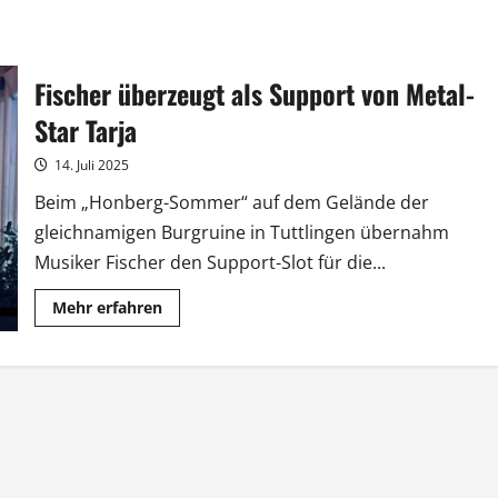
Fischer überzeugt als Support von Metal-
Star Tarja
14. Juli 2025
Beim „Honberg-Sommer“ auf dem Gelände der
gleichnamigen Burgruine in Tuttlingen übernahm
Musiker Fischer den Support-Slot für die...
Mehr
Mehr erfahren
Informationen
über
Fischer
überzeugt
als
Support
von
Metal-
Star
Tarja