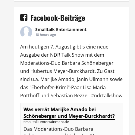
Facebook-Beiträge
Smalltalk Entertainment
18 hours ago
Am heutigen 7. August gibt's eine neue
Ausgabe der
NDR Talk Show
mit dem
Moderations-Duo
Barbara Schöneberger
und Hubertus Meyer-Burckhardt. Zu Gast
sind u.a.
Marijke Amado
,
Janin Ullmann
sowie
das "Eberhofer-Krimi"-Paar Lisa Maria
Potthoff und Sebastian Bezzel.
#ndrtalkshow
Was verrät Marijke Amado bei
Schöneberger und Meyer-Burckhardt?
smalltalk-entertainment.de
Das Moderations-Duo Barbara