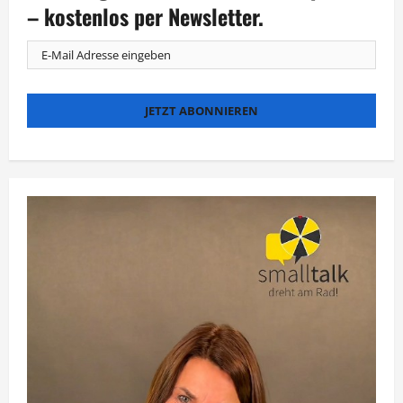
Amerika“
– kostenlos per Newsletter.