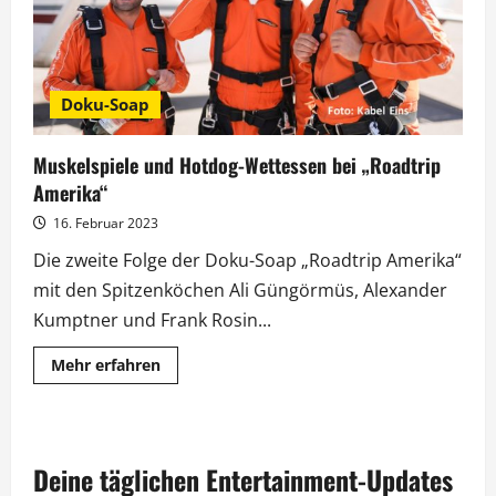
Doku-Soap
Muskelspiele und Hotdog-Wettessen bei „Roadtrip
Amerika“
16. Februar 2023
Die zweite Folge der Doku-Soap „Roadtrip Amerika“
mit den Spitzenköchen Ali Güngörmüs, Alexander
Kumptner und Frank Rosin...
Mehr
Mehr erfahren
Informationen
über
Muskelspiele
und
Hotdog-
Wettessen
Deine täglichen Entertainment-Updates
bei
„Roadtrip