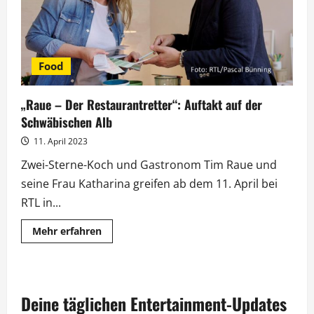
Food
„Raue – Der Restaurantretter“: Auftakt auf der
Schwäbischen Alb
11. April 2023
Zwei-Sterne-Koch und Gastronom Tim Raue und
seine Frau Katharina greifen ab dem 11. April bei
RTL in...
Mehr
Mehr erfahren
Informationen
über
„Raue
–
Der
Restaurantretter“:
Deine täglichen Entertainment-Updates
Auftakt
auf