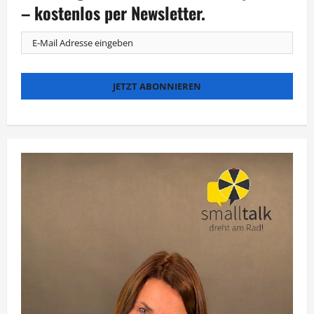
der
– kostenlos per Newsletter.
Schwäbischen
Alb