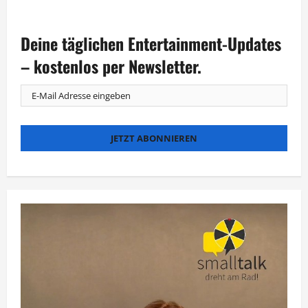
Sarah
Bora
als
„Kämpferin“
Deine täglichen Entertainment-Updates
gegen
Gewalt
gegen
– kostenlos per Newsletter.
Frauen