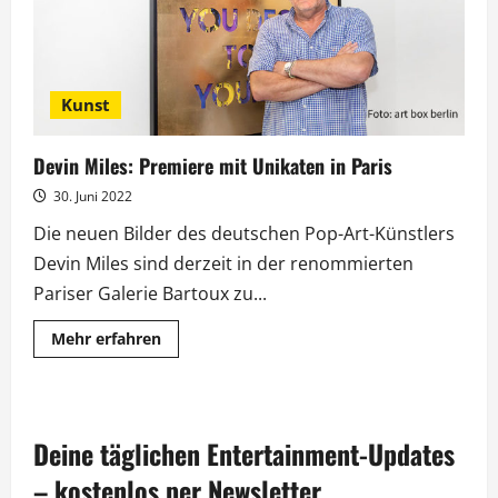
Kunst
Devin Miles: Premiere mit Unikaten in Paris
30. Juni 2022
Die neuen Bilder des deutschen Pop-Art-Künstlers
Devin Miles sind derzeit in der renommierten
Pariser Galerie Bartoux zu...
Mehr
Mehr erfahren
Informationen
über
Devin
Miles:
Premiere
mit
Deine täglichen Entertainment-Updates
Unikaten
in
Paris
– kostenlos per Newsletter.