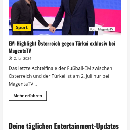
Sport
EM-Highlight Österreich gegen Türkei exklusiv bei
MagentaTV
2. Juli 2024
Das letzte Achtelfinale der Fußball-EM zwischen
Österreich und der Türkei ist am 2. Juli nur bei
MagentaTV...
Mehr
Mehr erfahren
Informationen
über
EM-
Highlight
Österreich
gegen
Deine täglichen Entertainment-Updates
Türkei
exklusiv