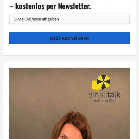
bei
– kostenlos per Newsletter.
MagentaTV