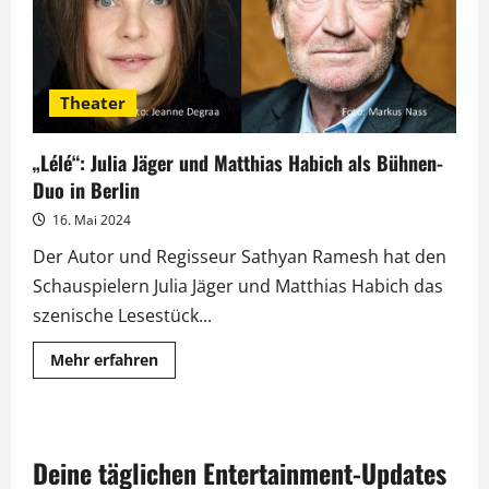
Theater
„Lélé“: Julia Jäger und Matthias Habich als Bühnen-
Duo in Berlin
16. Mai 2024
Der Autor und Regisseur Sathyan Ramesh hat den
Schauspielern Julia Jäger und Matthias Habich das
szenische Lesestück...
Mehr
Mehr erfahren
Informationen
über
„Lélé“:
Julia
Jäger
und
Deine täglichen Entertainment-Updates
Matthias
Habich