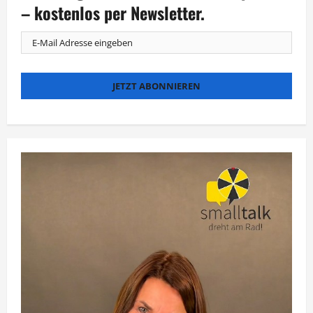
als
– kostenlos per Newsletter.
Bühnen-
Duo
in
Berlin