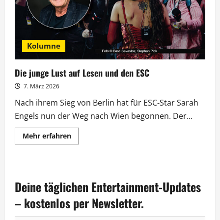
Kolumne
Die junge Lust auf Lesen und den ESC
7. März 2026
Nach ihrem Sieg von Berlin hat für ESC-Star Sarah
Engels nun der Weg nach Wien begonnen. Der...
Mehr
Mehr erfahren
Informationen
über
Die
junge
Lust
auf
Deine täglichen Entertainment-Updates
Lesen
und
den
– kostenlos per Newsletter.
ESC